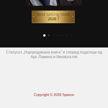
Статусот „Најпродавана книга" е според податоци од
Арс Ламина и literatura.mk
Copyright © 2026 Spasov